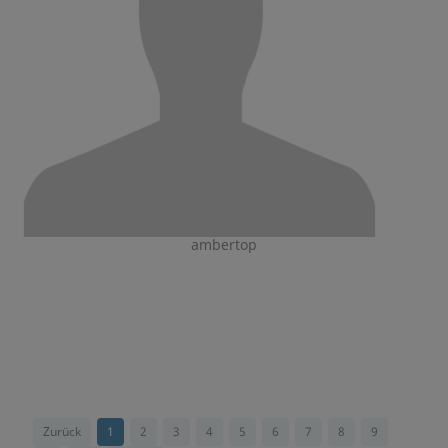
ambertop
Zurück
1
2
3
4
5
6
7
8
9