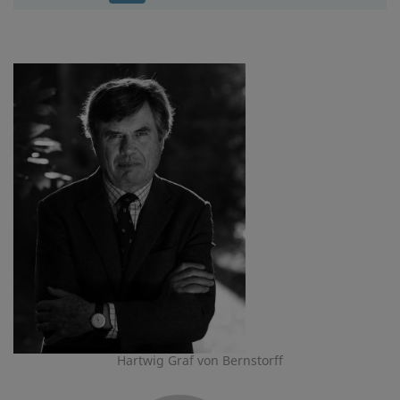
Hartwig Graf von Bernstorff