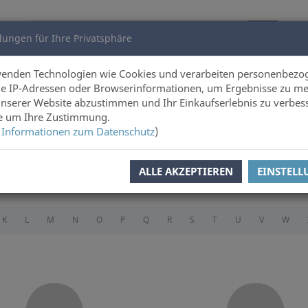
lungen für Ihre Privatsphäre
utoren
Über uns
wenden Technologien wie Cookies und verarbeiten personenbezo
e IP-Adressen oder Browserinformationen, um Ergebnisse zu me
unserer Website abzustimmen und Ihr Einkaufserlebnis zu verbes
ie um Ihre Zustimmung.
 Informationen zum Datenschutz
)
ALLE AKZEPTIEREN
EINSTEL
K
L
M
N
O
P
Q
R
S
T
U
V
W