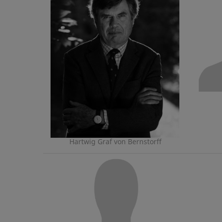
Hartwig Graf von Bernstorff