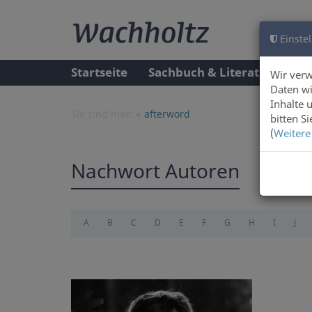
Einstel
Startseite
Sachbuch & Literatur
A
Wir ver
Daten wi
Inhalte 
Sie sind hier:
afterword
bitten S
(
Weitere
Nachwort Autoren
A
B
C
D
E
F
G
H
I
J