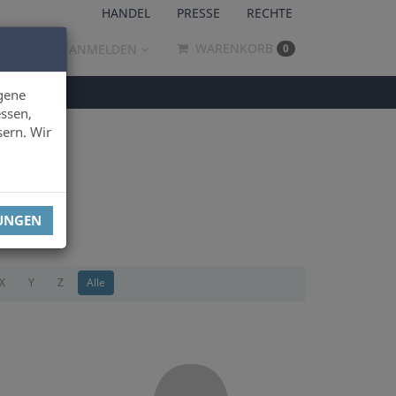
HANDEL
PRESSE
RECHTE
WARENKORB
ANMELDEN
0
gene
ssen,
sern. Wir
LUNGEN
X
Y
Z
Alle