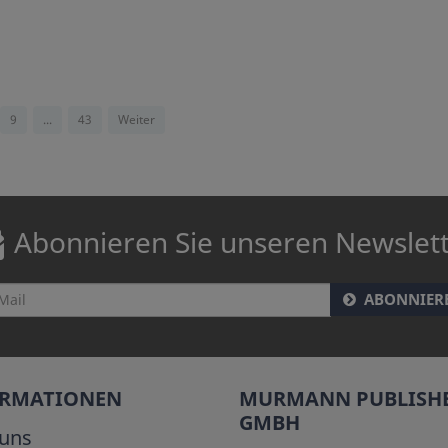
9
...
43
Weiter
Abonnieren Sie unseren Newslet
ABONNIER
ORMATIONEN
MURMANN PUBLISH
GMBH
uns