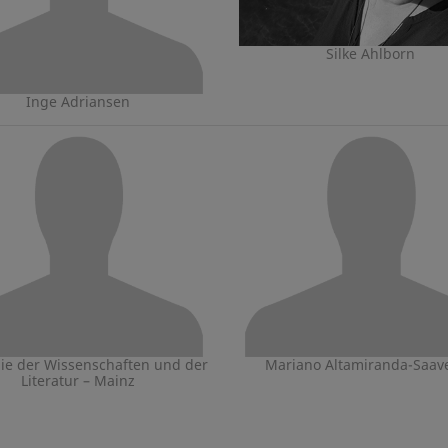
Silke Ahlborn
Inge Adriansen
e der Wissenschaften und der
Mariano Altamiranda-Saav
Literatur – Mainz