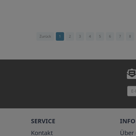
Zurück
1
2
3
4
5
6
7
8
SERVICE
INF
Kontakt
Über 