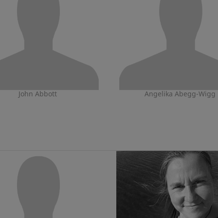
John Abbott
Angelika Abegg-Wigg