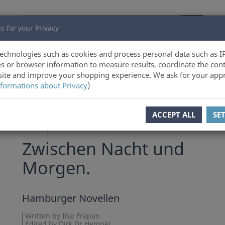
s for your Privacy
echnologies such as cookies and process personal data such as I
s or browser information to measure results, coordinate the cont
ite and improve your shopping experience. We ask for your appr
formations about Privacy
)
ous product
Product 13 of 72
ACCEPT ALL
SE
Ilse Frapan
,
Dirk Dr Hempel
Zwischen Nacht und
Morgen.
Hamburger Novellen
Written by Ilse Frapan
Edited by Dirk Dr Hempel