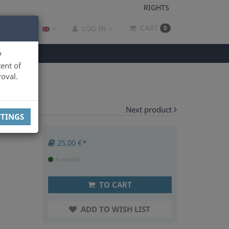
RIGHTS
CART
LOG IN
0
P
ent of
oval.
Next product
TTINGS
25,00 €*
Available
TO CART
ADD TO WISH LIST