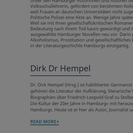
Unter den Hamburger Autorinnen und Autoren der 
Volksschullehrerin, gefördert von berühmten Koll
weil Frauen an deutschen Universitäten nicht zug
Politische Polizei eine Akte an. Wenige Jahre späte
Weil sie mit ihren gesellschaftskritischen Romanen
Bedeutung nach ihrem Tod kaum gewürdigt und ih
ausgewählte Hamburger Novellen neu vor. Darin po
Alkoholismus, Prostitution und gesellschaftliches 
in der Literaturgeschichte Hamburgs einzigartig.
Dirk Dr Hempel
Dr. Dirk Hempel (Hrsg.) ist habilitierter Germani
gehören die Literatur der Aufklärung, literarische 
Biographien über Friedrich Leopold Graf zu Stol
Die Kultur der 20er Jahre in Hamburg« mit herau
Hamburgs. Heute ist er hier als Autor, Journalist u
READ MORE