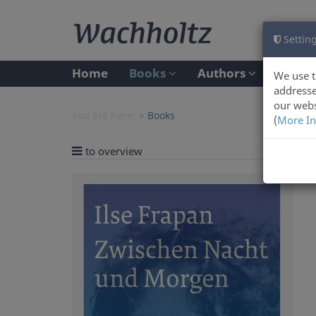
Setting
Home
Books
Authors
We use t
addresse
our webs
You are here:
Books
(
More In
to overview
Previ