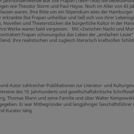
Jahrhundertwende war Ilse Frapan (1849–1908) die bedeutendste
egen wie Theodor Storm und Paul Heyse. Noch im Alter von 43 Jah
elassen waren. Ihre Bitte um ein Stipendium wies der Hamburger 
r erkrankte Ilse Frapan unheilbar und ließ sich von ihrer Lebensge
, Novellen und Theaterstücken die bürgerliche Kultur in der Hanse
re Werke waren bald vergessen. Mit »Zwischen Nacht und Morg
rträtiert Frapan schonungslos das Leben der „einfachen Leute“ 
Elend. Ihre realistischen und zugleich literarisch kraftvollen Sc
st und Autor zahlreicher Publikationen zur Literatur- und Kultur
Vereine des 19. Jahrhunderts und gesellschaftskritische Schriftste
berg, Thomas Mann und seine Familie und über Walter Kempowski
sgegeben. Er war Mitbegründer und langjähriger Geschäftsführer
nd Kurator tätig.