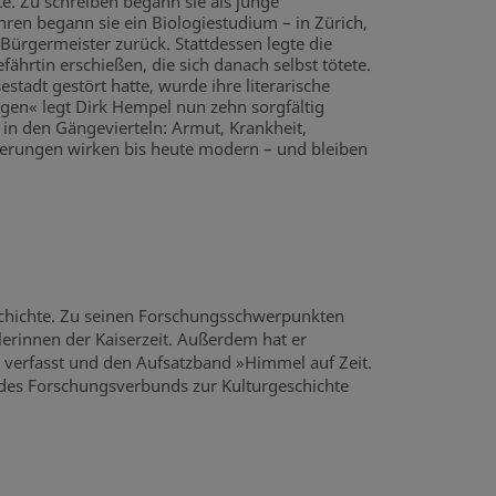
. Zu schreiben begann sie als junge
ren begann sie ein Biologiestudium – in Zürich,
Bürgermeister zurück. Stattdessen legte die
fährtin erschießen, die sich danach selbst tötete.
stadt gestört hatte, wurde ihre literarische
en« legt Dirk Hempel nun zehn sorgfältig
in den Gängevierteln: Armut, Krankheit,
hilderungen wirken bis heute modern – und bleiben
geschichte. Zu seinen Forschungsschwerpunkten
llerinnen der Kaiserzeit. Außerdem hat er
 verfasst und den Aufsatzband »Himmel auf Zeit.
 des Forschungsverbunds zur Kulturgeschichte