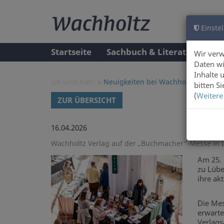
Einstel
Startseite
Sachbuch & Literatur
A
Wir ver
Daten wi
Inhalte 
Sie sind hier:
Neuigkeiten bei Wachholtz Verlag 
bitten S
(
Weitere
ZUR ÜBERSICHT
16.04.2026
Wachholtz Verlag auf der „Buchmacher“-Messe in 
Am 25. 
zu Lübe
ihre ak
Die Mes
erwarte
Verlags