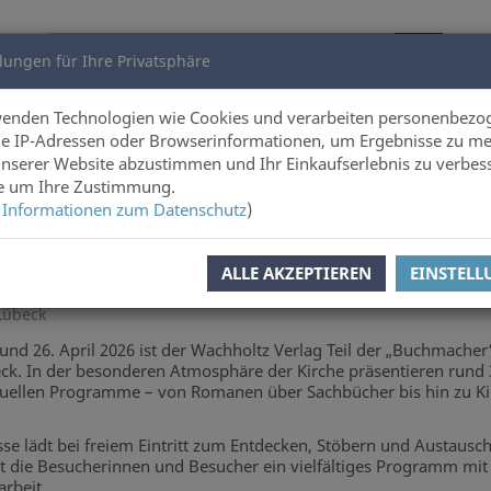
lungen für Ihre Privatsphäre
utoren
Über uns
wenden Technologien wie Cookies und verarbeiten personenbezo
e IP-Adressen oder Browserinformationen, um Ergebnisse zu me
unserer Website abzustimmen und Ihr Einkaufserlebnis zu verbes
Online-Shop
ie um Ihre Zustimmung.
 Informationen zum Datenschutz
)
ALLE AKZEPTIEREN
EINSTEL
Lübeck
und 26. April 2026 ist der Wachholtz Verlag Teil der „Buchmacher
ck. In der besonderen Atmosphäre der Kirche präsentieren rund
tuellen Programme – von Romanen über Sachbücher bis hin zu Kin
se lädt bei freiem Eintritt zum Entdecken, Stöbern und Austausc
t die Besucherinnen und Besucher ein vielfältiges Programm mit
arbeit.