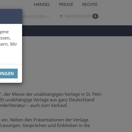
HANDEL
PRESSE
RECHTE
WARENKORB
ANMELDEN
0
gene
ssen,
sern. Wir
LUNGEN
“, der Messe der unabhängigen Verlage in St. Petri
 35 unabhängige Verlage aus ganz Deutschland
derliteratur – auch zum Verkauf.
h ein. Neben den Präsentationen der Verlage
 Lesungen, Gesprächen und Einblicken in die