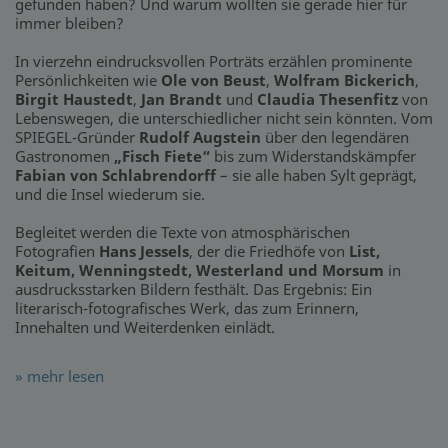
gefunden haben? Und warum wollten sie gerade hier für
immer bleiben?
In vierzehn eindrucksvollen Porträts erzählen prominente
Persönlichkeiten wie
Ole von Beust
,
Wolfram Bickerich
,
Birgit Haustedt
,
Jan Brandt
und
Claudia Thesenfitz
von
Lebenswegen, die unterschiedlicher nicht sein könnten. Vom
SPIEGEL-Gründer
Rudolf Augstein
über den legendären
Gastronomen
„Fisch Fiete“
bis zum Widerstandskämpfer
Fabian von Schlabrendorff
– sie alle haben Sylt geprägt,
und die Insel wiederum sie.
Begleitet werden die Texte von atmosphärischen
Fotografien
Hans Jessels
, der die Friedhöfe von
List,
Keitum, Wenningstedt, Westerland und Morsum
in
ausdrucksstarken Bildern festhält. Das Ergebnis: Ein
literarisch-fotografisches Werk, das zum Erinnern,
Innehalten und Weiterdenken einlädt.
» mehr lesen