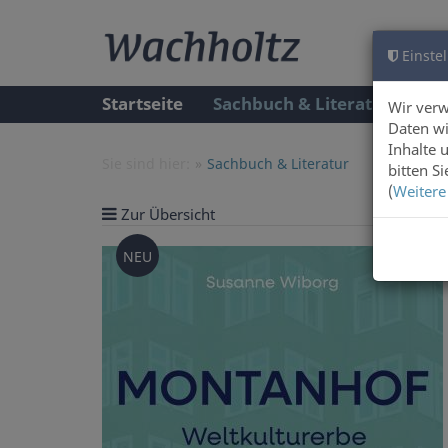
Einstel
Startseite
Sachbuch & Literatur
A
Wir ver
Daten wi
Inhalte 
Sie sind hier:
Sachbuch & Literatur
bitten S
(
Weitere
Zur Übersicht
Artike
NEU