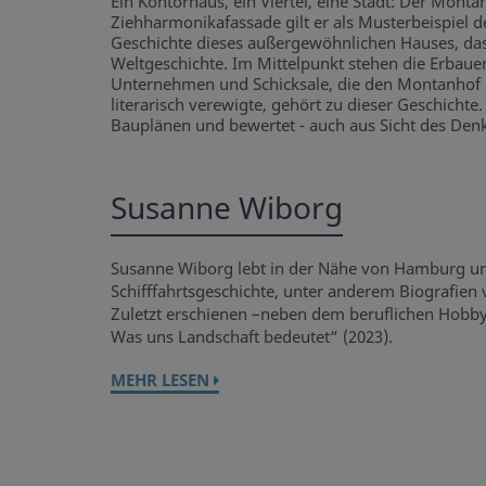
Ein Kontorhaus, ein Viertel, eine Stadt: Der Mon
Ziehharmonikafassade gilt er als Musterbeispiel
Geschichte dieses außergewöhnlichen Hauses, das
Weltgeschichte. Im Mittelpunkt stehen die Erbaue
Unternehmen und Schicksale, die den Montanhof pr
literarisch verewigte, gehört zu dieser Geschichte
Bauplänen und bewertet - auch aus Sicht des Denk
Susanne Wiborg
Susanne Wiborg lebt in der Nähe von Hamburg und 
Schifffahrtsgeschichte, unter anderem Biografien 
Zuletzt erschienen –neben dem beruflichen Hobby 
Was uns Landschaft bedeutet“ (2023).
MEHR LESEN