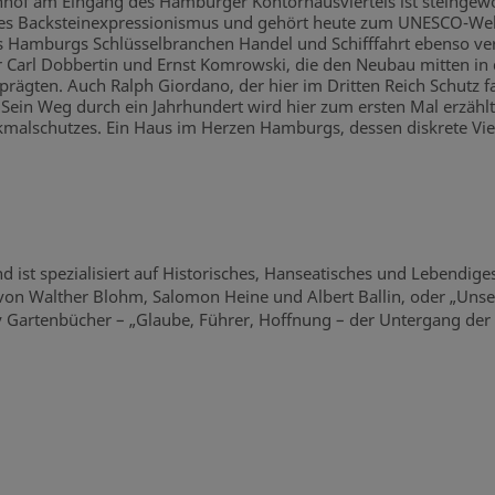
tanhof am Eingang des Hamburger Kontorhausviertels ist steingew
 des Backsteinexpressionismus und gehört heute zum UNESCO-Welt
 Hamburgs Schlüsselbranchen Handel und Schifffahrt ebenso verk
r Carl Dobbertin und Ernst Komrowski, die den Neubau mitten in 
ägten. Auch Ralph Giordano, der hier im Dritten Reich Schutz f
. Sein Weg durch ein Jahrhundert wird hier zum ersten Mal erzählt,
malschutzes. Ein Haus im Herzen Hamburgs, dessen diskrete Vielf
ist spezialisiert auf Historisches, Hanseatisches und Lebendig
von Walther Blohm, Salomon Heine und Albert Ballin, oder „Unser 
Gartenbücher – „Glaube, Führer, Hoffnung – der Untergang der Cl