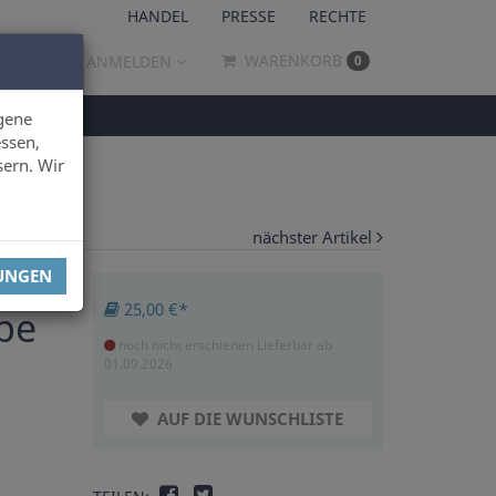
HANDEL
PRESSE
RECHTE
WARENKORB
ANMELDEN
0
gene
ssen,
sern. Wir
nächster Artikel
LUNGEN
25,00 €*
be
noch nicht erschienen
Lieferbar ab
01.09.2026
AUF DIE WUNSCHLISTE