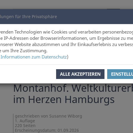
lungen für Ihre Privatsphäre
utoren
Über uns
wenden Technologien wie Cookies und verarbeiten personenbezo
e IP-Adressen oder Browserinformationen, um Ergebnisse zu me
unserer Website abzustimmen und Ihr Einkaufserlebnis zu verbes
ie um Ihre Zustimmung.
 Informationen zum Datenschutz
)
l zurück
Artikel 6 von 72
ALLE AKZEPTIEREN
EINSTEL
Susanne Wiborg
Montanhof. Weltkulturer
im Herzen Hamburgs
geschrieben von Susanne Wiborg
1. Auflage
220 Seiten
Erscheinungsdatum: 01.09.2026