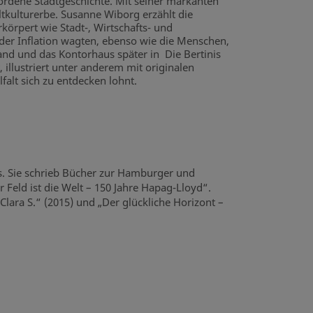
ordene Stadtgeschichte. Mit seiner markanten
kulturerbe. Susanne Wiborg erzählt die
örpert wie Stadt-, Wirtschafts- und
der Inflation wagten, ebenso wie die Menschen,
and und das Kontorhaus später in Die Bertinis
 illustriert unter anderem mit originalen
alt sich zu entdecken lohnt.
es. Sie schrieb Bücher zur Hamburger und
Feld ist die Welt – 150 Jahre Hapag-Lloyd“.
ara S.“ (2015) und „Der glückliche Horizont –