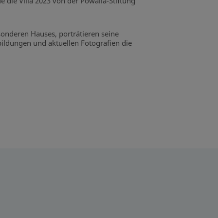
 die Villa 2023 von der Powalla-Stiftung
sonderen Hauses, porträtieren seine
ldungen und aktuellen Fotografien die