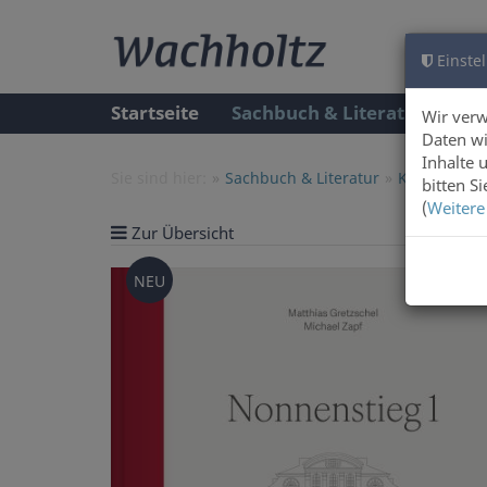
Einstel
Startseite
Sachbuch & Literatur
A
Wir ver
Daten wi
Inhalte 
Sie sind hier:
Sachbuch & Literatur
Kunst & Arc
bitten S
(
Weitere
Zur Übersicht
Artike
NEU