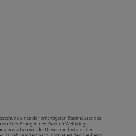
estehude eines der prächtigsten Stadthäuser des
n den Zerstörungen des Zweiten Weltkriegs
tung erworben wurde. Dieses mit historischen
und 21. Jahrhundert nach, porträtiert den Bauherrn