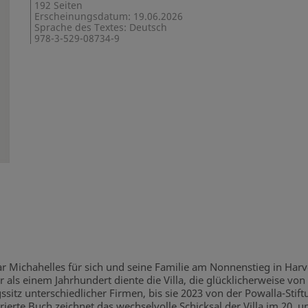
192 Seiten
Erscheinungsdatum: 19.06.2026
Sprache des Textes: Deutsch
978-3-529-08734-9
ar Michahelles für sich und seine Familie am Nonnenstieg in Harv
als einem Jahrhundert diente die Villa, die glücklicherweise vo
sitz unterschiedlicher Firmen, bis sie 2023 von der Powalla-Stif
rierte Buch zeichnet das wechselvolle Schicksal der Villa im 20. 