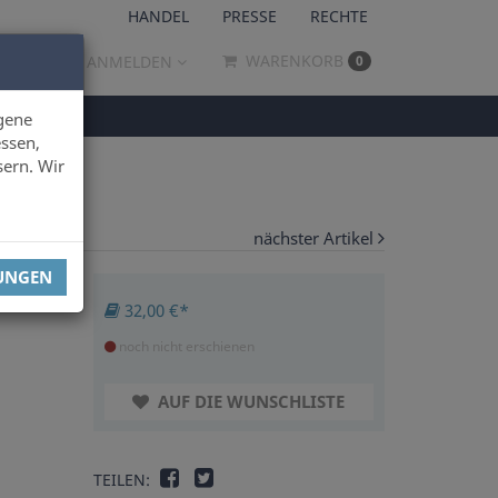
HANDEL
PRESSE
RECHTE
WARENKORB
ANMELDEN
0
gene
ssen,
sern. Wir
nächster Artikel
LUNGEN
32,00 €*
noch nicht erschienen
AUF DIE WUNSCHLISTE
TEILEN: