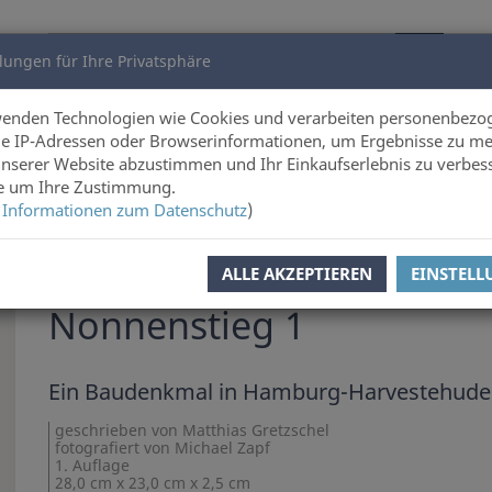
lungen für Ihre Privatsphäre
utoren
Über uns
wenden Technologien wie Cookies und verarbeiten personenbezo
e IP-Adressen oder Browserinformationen, um Ergebnisse zu me
unserer Website abzustimmen und Ihr Einkaufserlebnis zu verbes
hitektur
ie um Ihre Zustimmung.
 Informationen zum Datenschutz
)
l zurück
Artikel 9 von 13
ALLE AKZEPTIEREN
EINSTEL
Matthias Gretzschel
,
Michael Zapf
Nonnenstieg 1
Ein Baudenkmal in Hamburg-Harvestehude
geschrieben von Matthias Gretzschel
fotografiert von Michael Zapf
1. Auflage
28,0 cm x 23,0 cm x 2,5 cm