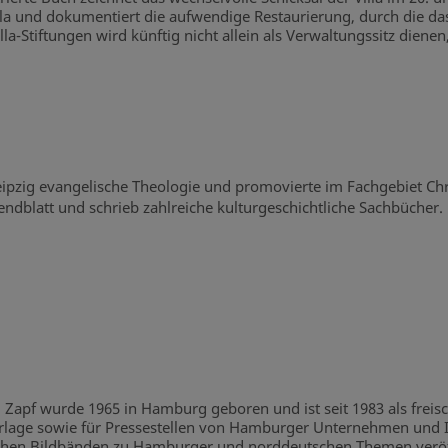
alla und dokumentiert die aufwendige Restaurierung, durch die 
-Stiftungen wird künftig nicht allein als Verwaltungssitz dien
Leipzig evangelische Theologie und promovierte im Fachgebiet Chri
ndblatt und schrieb zahlreiche kulturgeschichtliche Sachbücher.
 Zapf wurde 1965 in Hamburg geboren und ist seit 1983 als freisc
lage sowie für Pressestellen von Hamburger Unternehmen und Ins
chen Bildbänden zu Hamburger und norddeutschen Themen veröff