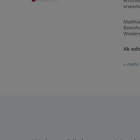
erricht
erworbe
Matthia
Bewohne
Wieder
Ab sof
» mehr 