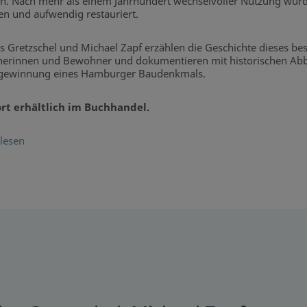
en. Nach mehr als einem Jahrhundert wechselvoller Nutzung wurde
n und aufwendig restauriert.
s Gretzschel und Michael Zapf erzählen die Geschichte dieses be
rinnen und Bewohner und dokumentieren mit historischen Abbi
gewinnung eines Hamburger Baudenkmals.
ort erhältlich im Buchhandel.
lesen