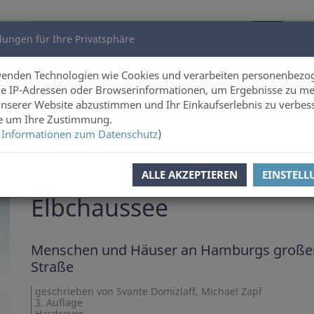
lungen für Ihre Privatsphäre
utoren
Über uns
wenden Technologien wie Cookies und verarbeiten personenbezo
e IP-Adressen oder Browserinformationen, um Ergebnisse zu me
unserer Website abzustimmen und Ihr Einkaufserlebnis zu verbes
hitektur
ie um Ihre Zustimmung.
 Informationen zum Datenschutz
)
l zurück
Artikel 8 von 13
ALLE AKZEPTIEREN
EINSTEL
Svante Domizlaff
,
Michael Zapf
Elbchaussee
Menschen und Häuser an Hamburgs große
Straße
geschrieben von Svante Domizlaff, Michael Zapf
3. Auflage
Hardcover