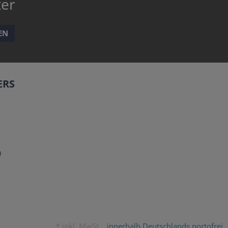
ter
EN
ERS
0
*
inkl. MwSt. ,
innerhalb Deutschlands portofrei