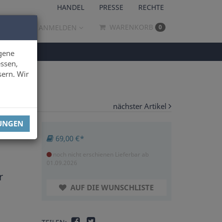
HANDEL
PRESSE
RECHTE
WARENKORB
ANMELDEN
0
gene
ssen,
sern. Wir
nächster Artikel
LUNGEN
69,00 €*
noch nicht erschienen
Lieferbar ab
01.09.2026
r
AUF DIE WUNSCHLISTE