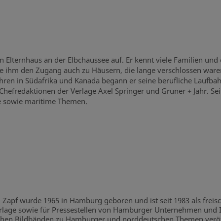
 Elternhaus an der Elbchaussee auf. Er kennt viele Familien und
 ihm den Zugang auch zu Häusern, die lange verschlossen waren.
en in Südafrika und Kanada begann er seine berufliche Laufbahn a
n Chefredaktionen der Verlage Axel Springer und Gruner + Jahr. S
e sowie maritime Themen.
 Zapf wurde 1965 in Hamburg geboren und ist seit 1983 als freisc
lage sowie für Pressestellen von Hamburger Unternehmen und Ins
chen Bildbänden zu Hamburger und norddeutschen Themen veröff