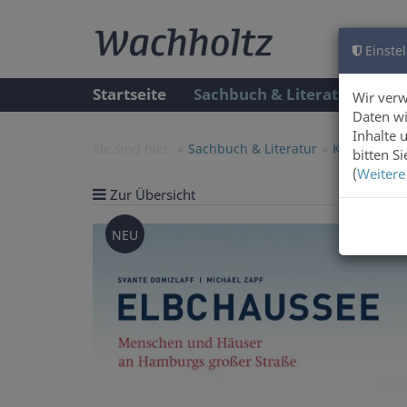
Einstel
Startseite
Sachbuch & Literatur
A
Wir ver
Daten wi
Inhalte 
Sie sind hier:
Sachbuch & Literatur
Kunst & Arc
bitten S
(
Weitere
Zur Übersicht
Artike
NEU