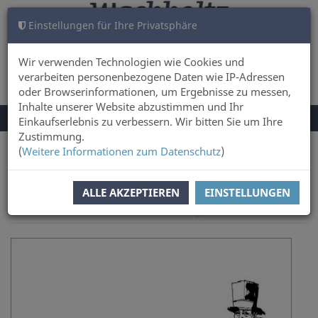
Einstellungen für Ihre Privatsphäre
WARENKORB
ANMELDEN
0
Wir verwenden Technologien wie Cookies und
verarbeiten personenbezogene Daten wie IP-Adressen
oder Browserinformationen, um Ergebnisse zu messen,
Inhalte unserer Website abzustimmen und Ihr
NAVIGATION
Menü
Einkaufserlebnis zu verbessern. Wir bitten Sie um Ihre
UMSCHALTEN
Zustimmung.
(
Weitere Informationen zum Datenschutz
)
Sie sind hier:
Sachbuch & Literatur
Geschichte & Kultur
ALLE AKZEPTIEREN
EINSTELLUNGEN
Zur
Artikel zurück
Artikel 37 von
Übersicht
37