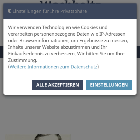
Einstellungen für Ihre Privatsphäre
WARENKORB
ANMELDEN
0
Wir verwenden Technologien wie Cookies und
verarbeiten personenbezogene Daten wie IP-Adressen
oder Browserinformationen, um Ergebnisse zu messen,
Inhalte unserer Website abzustimmen und Ihr
NAVIGATION
Menü
Einkaufserlebnis zu verbessern. Wir bitten Sie um Ihre
UMSCHALTEN
Zustimmung.
(
Weitere Informationen zum Datenschutz
)
Sie sind hier:
Sachbuch & Literatur
Geschichte & Kultur
SORTIERUNG:
PREIS
ALLE AKZEPTIEREN
EINSTELLUNGEN
ARTIKEL PRO SEITE:
100