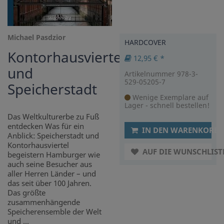
Michael Pasdzior
HARDCOVER
Kontorhausviertel
12,95 € *
und
Artikelnummer 978-3-
529-05205-7
Speicherstadt
Wenige Exemplare auf
Lager - schnell bestellen!
Das Weltkulturerbe zu Fuß
entdecken Was für ein
IN DEN WARENKORB
Anblick: Speicherstadt und
Kontorhausviertel
AUF DIE WUNSCHLIST
begeistern Hamburger wie
auch seine Besucher aus
aller Herren Länder – und
das seit über 100 Jahren.
Das größte
zusammenhängende
Speicherensemble der Welt
und ...