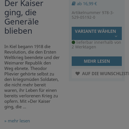
Der Kaiser
ab 16,99 €
ging, die
Artikelnummer 978-3-
529-05192-0
Generäle
blieben
VARIANTE WÄHLEN
lieferbar innerhalb von
In Kiel begann 1918 die
2 Werktagen
Revolution, die den Ersten
Weltkrieg beendete und der
MEHR LESEN
Weimarer Republik den
Weg ebnete. Theodor
AUF DIE WUNSCHLIST
Plievier gehörte selbst zu
den kriegsmüden Soldaten,
die nicht mehr bereit
waren, ihr Leben für einen
bereits verlorenen Krieg zu
opfern. Mit »Der Kaiser
ging, die ...
» mehr lesen