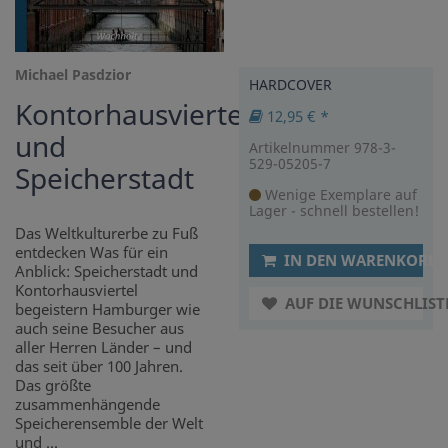
Michael Pasdzior
HARDCOVER
Kontorhausviertel
12,95 € *
und
Artikelnummer 978-3-
529-05205-7
Speicherstadt
Wenige Exemplare auf
Lager - schnell bestellen!
Das Weltkulturerbe zu Fuß
entdecken Was für ein
IN DEN WARENKORB
Anblick: Speicherstadt und
Kontorhausviertel
AUF DIE WUNSCHLIST
begeistern Hamburger wie
auch seine Besucher aus
aller Herren Länder – und
das seit über 100 Jahren.
Das größte
zusammenhängende
Speicherensemble der Welt
und ...