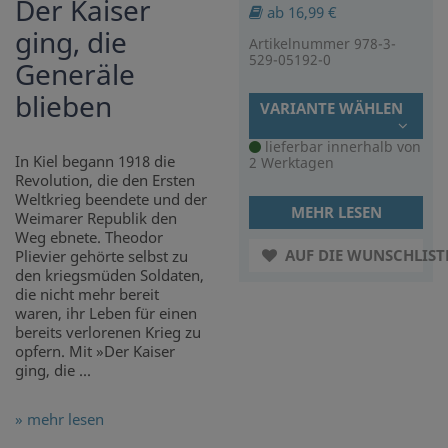
Der Kaiser
ab 16,99 €
ging, die
Artikelnummer 978-3-
529-05192-0
Generäle
blieben
VARIANTE WÄHLEN
lieferbar innerhalb von
In Kiel begann 1918 die
2 Werktagen
Revolution, die den Ersten
Weltkrieg beendete und der
MEHR LESEN
Weimarer Republik den
Weg ebnete. Theodor
AUF DIE WUNSCHLIST
Plievier gehörte selbst zu
den kriegsmüden Soldaten,
die nicht mehr bereit
waren, ihr Leben für einen
bereits verlorenen Krieg zu
opfern. Mit »Der Kaiser
ging, die ...
» mehr lesen