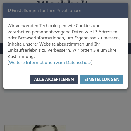
Einstellungen für Ihre Privatsphäre
WARENKORB
ANMELDEN
0
Wir verwenden Technologien wie Cookies und
verarbeiten personenbezogene Daten wie IP-Adressen
oder Browserinformationen, um Ergebnisse zu messen,
Inhalte unserer Website abzustimmen und Ihr
NAVIGATION
Menü
Einkaufserlebnis zu verbessern. Wir bitten Sie um Ihre
UMSCHALTEN
Zustimmung.
(
Weitere Informationen zum Datenschutz
)
Sie sind hier:
Sachbuch & Literatur
Geschichte & Kultur
SORTIERUNG:
PREIS
ALLE AKZEPTIEREN
EINSTELLUNGEN
ARTIKEL PRO SEITE:
10