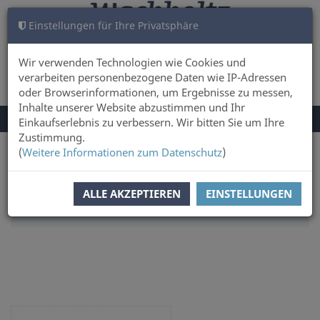
Einstellungen für Ihre Privatsphäre
WARENKORB
ANMELDEN
0
Wir verwenden Technologien wie Cookies und
verarbeiten personenbezogene Daten wie IP-Adressen
oder Browserinformationen, um Ergebnisse zu messen,
Inhalte unserer Website abzustimmen und Ihr
NAVIGATION
Menü
Einkaufserlebnis zu verbessern. Wir bitten Sie um Ihre
UMSCHALTEN
Zustimmung.
(
Weitere Informationen zum Datenschutz
)
Sie sind hier:
Sachbuch & Literatur
Geschichte & Kultur
SORTIERUNG:
ERSCHEINUNGSDATUM
ALLE AKZEPTIEREN
EINSTELLUNGEN
ARTIKEL PRO SEITE:
12