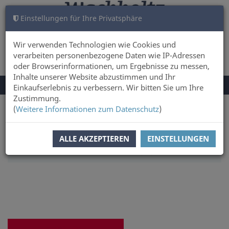
Einstellungen für Ihre Privatsphäre
WARENKORB
ANMELDEN
0
Wir verwenden Technologien wie Cookies und
verarbeiten personenbezogene Daten wie IP-Adressen
oder Browserinformationen, um Ergebnisse zu messen,
Inhalte unserer Website abzustimmen und Ihr
NAVIGATION
Menü
Einkaufserlebnis zu verbessern. Wir bitten Sie um Ihre
UMSCHALTEN
Zustimmung.
(
Weitere Informationen zum Datenschutz
)
Sie sind hier:
Sachbuch & Literatur
Geschichte & Kultur
SORTIERUNG:
AUTOREN
ALLE AKZEPTIEREN
EINSTELLUNGEN
ARTIKEL PRO SEITE:
10