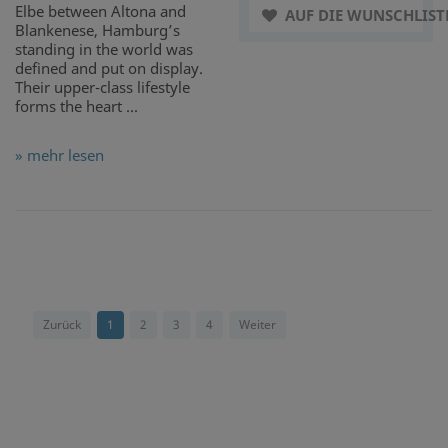
Elbe between Altona and
AUF DIE WUNSCHLIST
Blankenese, Hamburg’s
standing in the world was
defined and put on display.
Their upper-class lifestyle
forms the heart ...
» mehr lesen
Zurück
1
2
3
4
Weiter