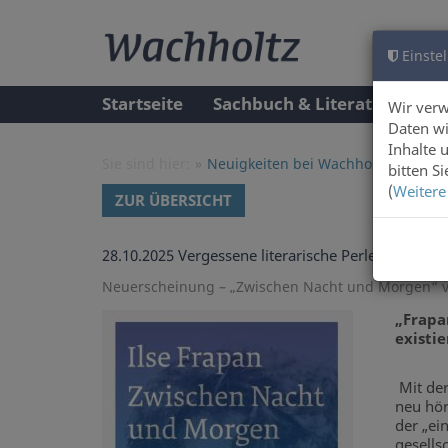
Einstel
Startseite
Sachbuch & Literatur
A
Wir ver
Daten wi
Inhalte 
Sie sind hier:
Neuigkeiten bei Wachholtz Verlag 
bitten S
(
Weitere
ZUR ÜBERSICHT
28.10.2025
Vergessene literarische Perle: Ilse F
Neuerscheinung – „Zwischen Nacht und Morgen“ v
„Frapa
existi
Mit de
neu hö
der „ei
gesells