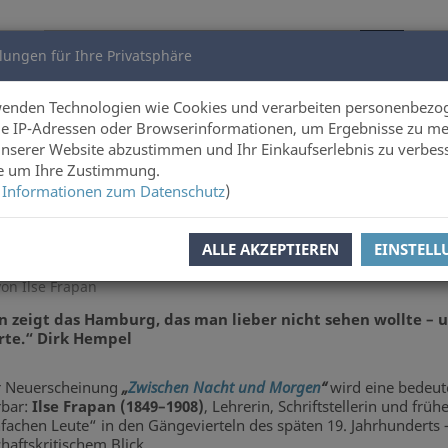
lungen für Ihre Privatsphäre
utoren
Über uns
wenden Technologien wie Cookies und verarbeiten personenbezo
e IP-Adressen oder Browserinformationen, um Ergebnisse zu me
unserer Website abzustimmen und Ihr Einkaufserlebnis zu verbes
Online-Shop
ie um Ihre Zustimmung.
 Informationen zum Datenschutz
)
ALLE AKZEPTIEREN
EINSTEL
rapans Hamburger Novellen wiederentdeckt
on Ilse Frapan
n zeigt das Hamburg, das man lieber nicht sehen wollte – u
erte.“ Dirk Hempel
r Neuerscheinung
„
Zwischen Nacht und Morgen
“
wird eine bedeut
rbar:
Ilse Frapan (1849–1908)
, Lehrerin, Schriftstellerin und fr
nfachen Leute“ in den Gängevierteln des späten 19. Jahrhunderts 
chaftskritischem Blick.