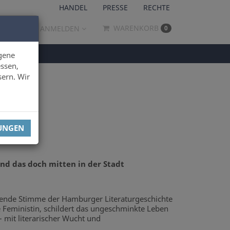
HANDEL
PRESSE
RECHTE
WARENKORB
ANMELDEN
0
gene
ssen,
sern. Wir
LUNGEN
nd das doch mitten in der Stadt
ende Stimme der Hamburger Literaturgeschichte
ühe Feministin, schildert das ungeschminkte Leben
– mit literarischer Wucht und