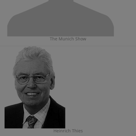
The Munich Show
Heinrich Thies