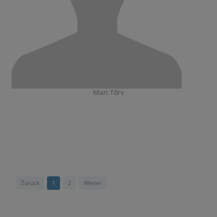
Mari Tõrv
Zurück
1
2
Weiter