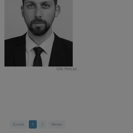
Ole Petras
Zurück
1
2
Weiter