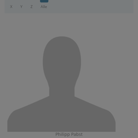
X
Y
Z
Alle
Philipp Pabst