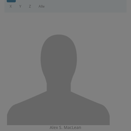
X
Y
Z
Alle
Alex S. MacLean