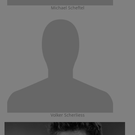
Michael Scheftel
Volker Scherliess