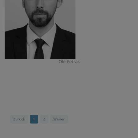
Ole Petras
Zurück
1
2
Weiter