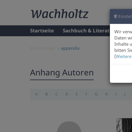
Einstel
Startseite
Sachbuch & Literatur
A
Wir ver
Daten wi
Inhalte 
Sie sind hier:
appendix
bitten S
(
Weitere
Anhang Autoren
A
B
C
D
E
F
G
H
I
J