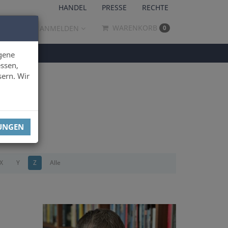
HANDEL
PRESSE
RECHTE
WARENKORB
ANMELDEN
0
gene
ssen,
sern. Wir
LUNGEN
X
Y
Z
Alle