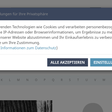
lungen für Ihre Privatsphäre
utoren
Über uns
wenden Technologien wie Cookies und verarbeiten personenbezo
e IP-Adressen oder Browserinformationen, um Ergebnisse zu me
unserer Website abzustimmen und Ihr Einkaufserlebnis zu verbes
ie um Ihre Zustimmung.
 Informationen zum Datenschutz
)
ALLE AKZEPTIEREN
EINSTEL
K
L
M
N
O
P
Q
R
S
T
U
V
W