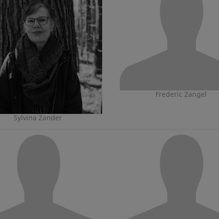
Frederic Zangel
Sylvina Zander