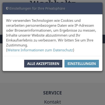
Einstellungen für Ihre Privatsphäre
WARENKORB
ANMELDEN
0
Wir verwenden Technologien wie Cookies und
verarbeiten personenbezogene Daten wie IP-Adressen
oder Browserinformationen, um Ergebnisse zu messen,
Inhalte unserer Website abzustimmen und Ihr
NAVIGATION
Menü
Einkaufserlebnis zu verbessern. Wir bitten Sie um Ihre
UMSCHALTEN
Zustimmung.
(
Weitere Informationen zum Datenschutz
)
Sie sind hier:
Autor
Edward Stratford
ALLE AKZEPTIEREN
EINSTELLUNGEN
SERVICE
Kontakt