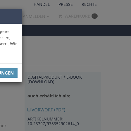
HANDEL
PRESSE
RECHTE
WARENKORB
ANMELDEN
0
gene
ssen,
sern. Wir
LUNGEN
DIGITALPRODUKT / E-BOOK
(DOWNLOAD)
auch erhältlich als:
VORWORT (PDF)
ARTIKELNUMMER:
10.23797/978352902614_0
thek