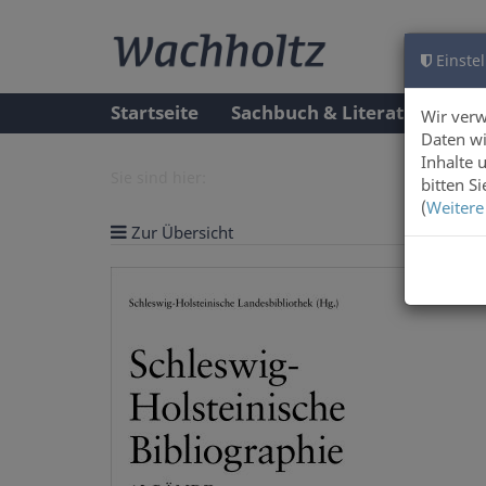
Einstel
Startseite
Sachbuch & Literatur
A
Wir ver
Daten wi
Inhalte 
Sie sind hier:
bitten S
(
Weitere
Zur Übersicht