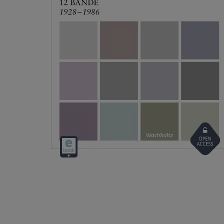
Open
Digitalprodukt
Access
/ E-
Book
(Download)