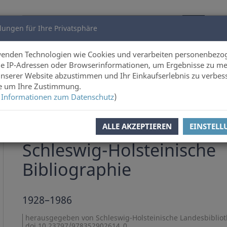
lungen für Ihre Privatsphäre
utoren
Über uns
wenden Technologien wie Cookies und verarbeiten personenbezo
e IP-Adressen oder Browserinformationen, um Ergebnisse zu me
unserer Website abzustimmen und Ihr Einkaufserlebnis zu verbes
ie um Ihre Zustimmung.
 Informationen zum Datenschutz
)
ALLE AKZEPTIEREN
EINSTEL
Schleswig-Holsteinische Landesbibliothek
Schleswig-Holsteinische
Bibliographie
1928–1986
herausgegeben von Schleswig-Holsteinische Landesbiblio
doi 10.23797/978352902614_0