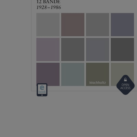
Open
Digital
Access
download