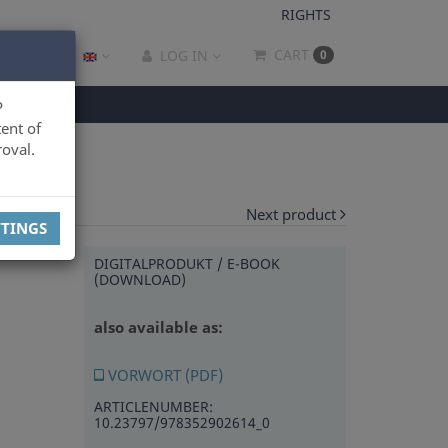
RIGHTS
CART
LOG IN
0
P
ent of
oval.
Next product
TTINGS
DIGITALPRODUKT / E-BOOK
(DOWNLOAD)
also available as:
VORWORT (PDF)
ARTICLENUMBER:
10.23797/978352902614_0