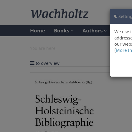
Setting
Home
Books
Authors
We use t
addresse
our webs
You are here:
(
More In
to overview