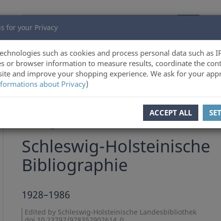
s for your Privacy
echnologies such as cookies and process personal data such as I
s or browser information to measure results, coordinate the cont
ite and improve your shopping experience. We ask for your appr
formations about Privacy
)
Product 1 of 3
ACCEPT ALL
SE
Schleswig-Holsteinische Landesbibliothek
Schleswig-Holsteinische
Bibliographie
1928–1986
Edited by Schleswig-Holsteinische Landesbibliothek
doi 10.23797/978352902614_0