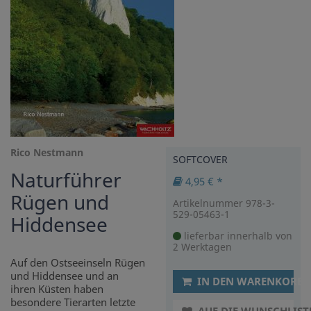
Rico Nestmann
SOFTCOVER
Naturführer
4,95 € *
Rügen und
Artikelnummer 978-3-
529-05463-1
Hiddensee
lieferbar innerhalb von
2 Werktagen
Auf den Ostseeinseln Rügen
und Hiddensee und an
IN DEN WARENKORB
ihren Küsten haben
besondere Tierarten letzte