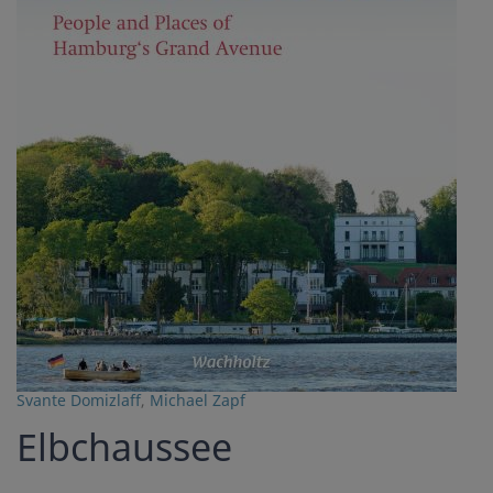
Svante Domizlaff
,
Michael Zapf
Elbchaussee