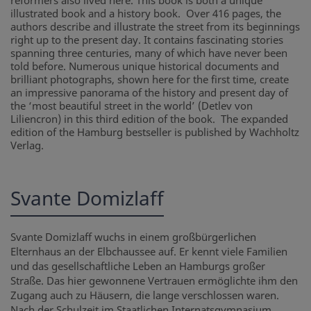
reformers also lived here. This book is both a unique
illustrated book and a history book. Over 416 pages, the
authors describe and illustrate the street from its beginnings
right up to the present day. It contains fascinating stories
spanning three centuries, many of which have never been
told before. Numerous unique historical documents and
brilliant photographs, shown here for the first time, create
an impressive panorama of the history and present day of
the ‘most beautiful street in the world’ (Detlev von
Liliencron) in this third edition of the book. The expanded
edition of the Hamburg bestseller is published by Wachholtz
Verlag.
Svante Domizlaff
Svante Domizlaff wuchs in einem großbürgerlichen
Elternhaus an der Elbchaussee auf. Er kennt viele Familien
und das gesellschaftliche Leben an Hamburgs großer
Straße. Das hier gewonnene Vertrauen ermöglichte ihm den
Zugang auch zu Häusern, die lange verschlossen waren.
Nach der Schulzeit im Staatlichen Internatsgymnasium