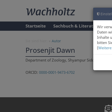
Einstel
Startseite
Sachbuch & Literatur
A
Wir ver
Daten wi
Inhalte 
Sie sind hier:
Autor
bitten S
(
Weitere
Prosenjit Dawn
Department of Zoology, Shyampur Siddheswari M
ORCID:
0000-0001-9473-6702