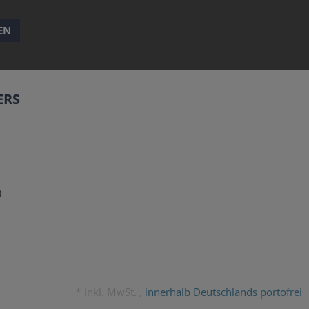
EN
ERS
0
*
inkl. MwSt. ,
innerhalb Deutschlands portofrei