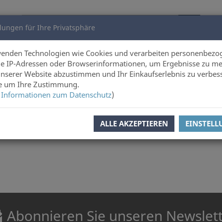
lungen für Ihre Privatsphäre
utoren
Über uns
wenden Technologien wie Cookies und verarbeiten personenbezo
e IP-Adressen oder Browserinformationen, um Ergebnisse zu me
unserer Website abzustimmen und Ihr Einkaufserlebnis zu verbes
ie um Ihre Zustimmung.
 Informationen zum Datenschutz
)
ahavidyalaya, Ajodhya, Howrah, West Bengal
ALLE AKZEPTIEREN
EINSTEL
Abonnieren Sie unseren Newslet