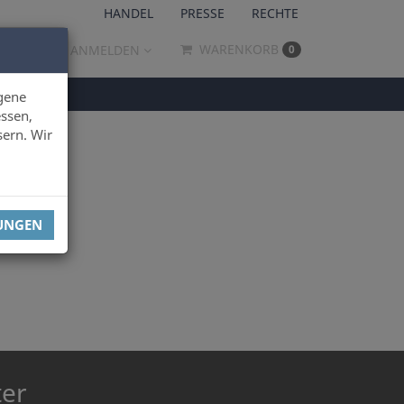
HANDEL
PRESSE
RECHTE
WARENKORB
ANMELDEN
0
gene
ssen,
sern. Wir
LUNGEN
ter