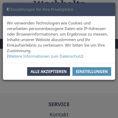
Einstellungen für Ihre Privatsphäre
WARENKORB
ANMELDEN
0
Wir verwenden Technologien wie Cookies und
verarbeiten personenbezogene Daten wie IP-Adressen
oder Browserinformationen, um Ergebnisse zu messen,
Inhalte unserer Website abzustimmen und Ihr
NAVIGATION
Menü
Einkaufserlebnis zu verbessern. Wir bitten Sie um Ihre
UMSCHALTEN
Zustimmung.
(
Weitere Informationen zum Datenschutz
)
Sie sind hier:
Autor
Philip Lüth
ALLE AKZEPTIEREN
EINSTELLUNGEN
SERVICE
Kontakt