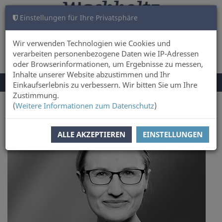
Einstellungen für Ihre Privatsphäre
WARENKORB
ANMELDEN
0
Wir verwenden Technologien wie Cookies und
verarbeiten personenbezogene Daten wie IP-Adressen
oder Browserinformationen, um Ergebnisse zu messen,
Inhalte unserer Website abzustimmen und Ihr
NAVIGATION
Menü
Einkaufserlebnis zu verbessern. Wir bitten Sie um Ihre
UMSCHALTEN
Zustimmung.
(
Weitere Informationen zum Datenschutz
)
Sie sind hier:
Autor
Melanie Greinert
ALLE AKZEPTIEREN
EINSTELLUNGEN