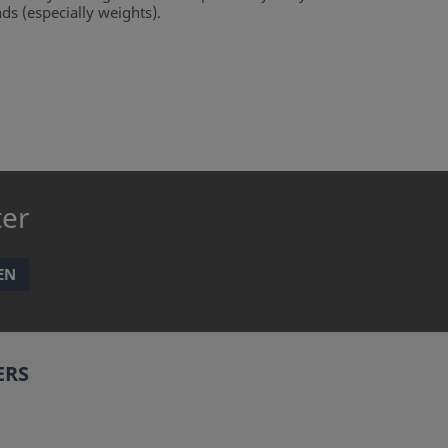
ds (especially weights).
ter
EN
ERS