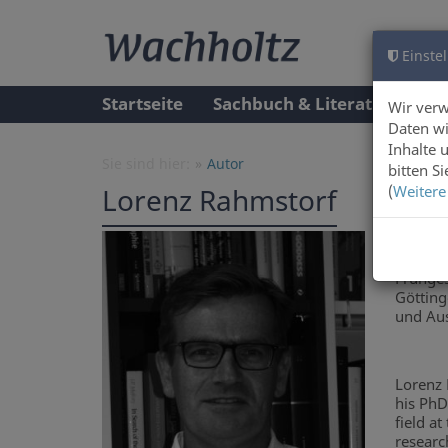
Einstel
Startseite
Sachbuch & Literatur
A
Wir ver
Daten wi
Inhalte 
Sie sind hier:
Autor
bitten S
(
Weitere
Lorenz Rahmstorf
Prof. D
(GB), P
Frühges
Götting
und Aus
Lorenz 
his PhD
field at
researc