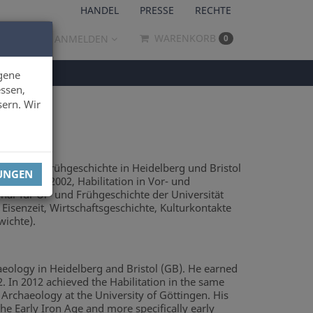
HANDEL
PRESSE
RECHTE
WARENKORB
ANMELDEN
0
gene
ssen,
sern. Wir
r Ur- und Frühgeschichte in Heidelberg und Bristol
LUNGEN
eidelberg 2002, Habilitation in Vor- und
nar für Ur- und Frühgeschichte der Universität
Eisenzeit, Wirtschaftsgeschichte, Kulturkontakte
ichte).
aeology in Heidelberg and Bristol (GB). He earned
2. In 2012 achieved the Habilitation in the same
c Archaeology at the University of Göttingen. His
he Early Iron Age and more specifically early