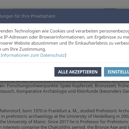
lungen für Ihre Privatsphäre
utoren
Über uns
wenden Technologien wie Cookies und verarbeiten personenbezo
e IP-Adressen oder Browserinformationen, um Ergebnisse zu me
unserer Website abzustimmen und Ihr Einkaufserlebnis zu verbes
ie um Ihre Zustimmung.
 Informationen zum Datenschutz
)
r. Lorenz Rahmstorf, geboren 1970 in Frankfurt a. M., Studium de
ALLE AKZEPTIEREN
EINSTEL
romotion am Institut für Ur- und Frühgeschichte der Universität H
chichte an der Universität Mainz 2012, aktuell Professor am Semi
en. Forschungsschwerpunkte: Späte Kupferzeit, Bronzezeit, frühe 
tausch, Komparative Archäologie und Kleinfunde (besonders Gew
Rahmstorf, born 1970 in Frankfurt a. M., studied Prehistoric Arch
 in prehistoric archaeology at the University of Heidelberg in 200
 the University of Mainz. Since 2017 he is Professor for Prehistori
h interests comprise the Chalcolithic period, the Bronze Age and t