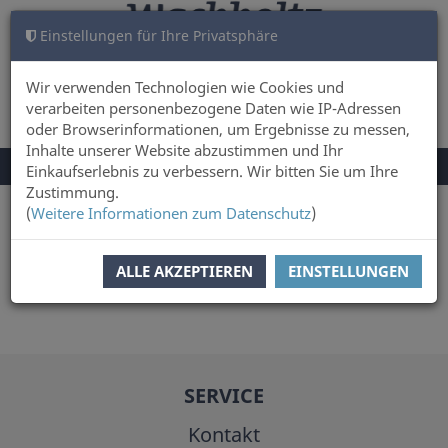
Einstellungen für Ihre Privatsphäre
WARENKORB
ANMELDEN
0
Wir verwenden Technologien wie Cookies und
verarbeiten personenbezogene Daten wie IP-Adressen
oder Browserinformationen, um Ergebnisse zu messen,
Inhalte unserer Website abzustimmen und Ihr
NAVIGATION
Menü
Einkaufserlebnis zu verbessern. Wir bitten Sie um Ihre
UMSCHALTEN
Zustimmung.
(
Weitere Informationen zum Datenschutz
)
Sie sind hier:
Autor
Jens Rassmus
ALLE AKZEPTIEREN
EINSTELLUNGEN
SERVICE
Kontakt