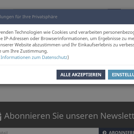
lungen für Ihre Privatsphäre
utoren
Über uns
wenden Technologien wie Cookies und verarbeiten personenbezo
e IP-Adressen oder Browserinformationen, um Ergebnisse zu me
unserer Website abzustimmen und Ihr Einkaufserlebnis zu verbes
ie um Ihre Zustimmung.
 Informationen zum Datenschutz
)
 seine Dissertation, sie entstand an der Universität Vechta.
ALLE AKZEPTIEREN
EINSTEL
Abonnieren Sie unseren Newslet
ABONNIER