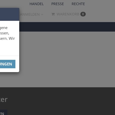
HANDEL
PRESSE
RECHTE
WARENKORB
ANMELDEN
0
gene
ssen,
sern. Wir
LUNGEN
ter
EN