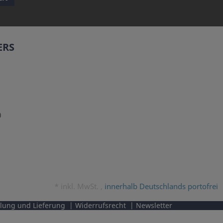
ERS
0
*
inkl. MwSt. ,
innerhalb Deutschlands portofrei
lung und Lieferung
Widerrufsrecht
Newsletter