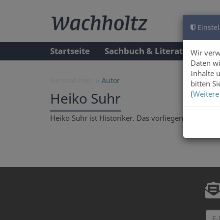
Einstel
Startseite
Sachbuch & Literatur
A
Wir ver
Daten wi
Inhalte 
Sie sind hier:
Autor
bitten S
(
Weitere
Heiko Suhr
Heiko Suhr ist Historiker. Das vorliegende Werk ist