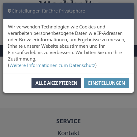
Einstellungen für Ihre Privatsphäre
WARENKORB
ANMELDEN
0
Wir verwenden Technologien wie Cookies und
verarbeiten personenbezogene Daten wie IP-Adressen
oder Browserinformationen, um Ergebnisse zu messen,
Inhalte unserer Website abzustimmen und Ihr
NAVIGATION
Menü
Einkaufserlebnis zu verbessern. Wir bitten Sie um Ihre
UMSCHALTEN
Zustimmung.
(
Weitere Informationen zum Datenschutz
)
Sie sind hier:
Autor
Gerhard Cordes
ALLE AKZEPTIEREN
EINSTELLUNGEN
SERVICE
Kontakt