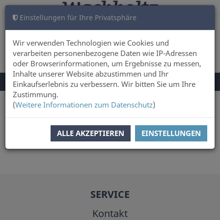
Einstellungen für Ihre Privatsphäre
WARENKORB
ANMELDEN
0
Wir verwenden Technologien wie Cookies und
verarbeiten personenbezogene Daten wie IP-Adressen
oder Browserinformationen, um Ergebnisse zu messen,
Inhalte unserer Website abzustimmen und Ihr
NAVIGATION
Menü
Einkaufserlebnis zu verbessern. Wir bitten Sie um Ihre
UMSCHALTEN
Zustimmung.
(
Weitere Informationen zum Datenschutz
)
Sie sind hier:
Autor
Friedhelm Debus
ALLE AKZEPTIEREN
EINSTELLUNGEN
SERVICE
Kontakt