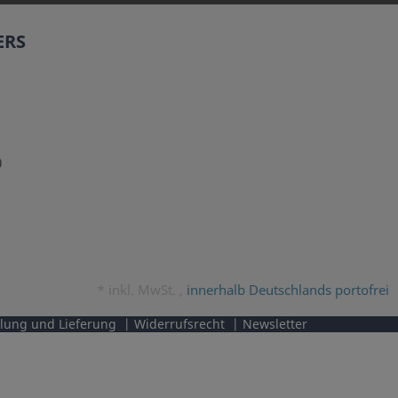
ERS
0
*
inkl. MwSt. ,
innerhalb Deutschlands portofrei
lung und Lieferung
Widerrufsrecht
Newsletter