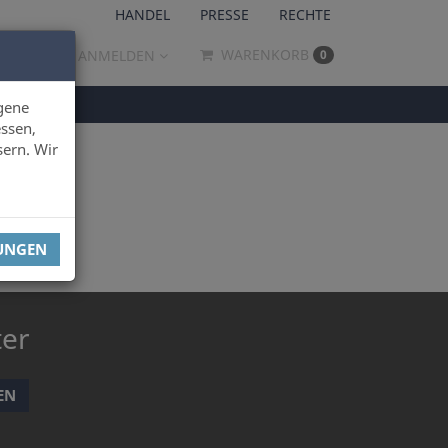
HANDEL
PRESSE
RECHTE
WARENKORB
ANMELDEN
0
gene
ssen,
sern. Wir
LUNGEN
ter
EN