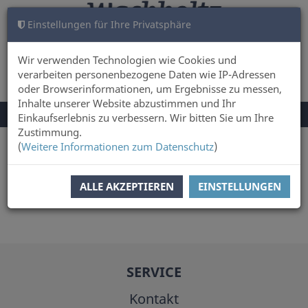
Einstellungen für Ihre Privatsphäre
WARENKORB
ANMELDEN
0
Wir verwenden Technologien wie Cookies und
verarbeiten personenbezogene Daten wie IP-Adressen
oder Browserinformationen, um Ergebnisse zu messen,
Inhalte unserer Website abzustimmen und Ihr
NAVIGATION
Menü
Einkaufserlebnis zu verbessern. Wir bitten Sie um Ihre
UMSCHALTEN
Zustimmung.
(
Weitere Informationen zum Datenschutz
)
Sie sind hier:
Autor
Felix Lühning
ALLE AKZEPTIEREN
EINSTELLUNGEN
SERVICE
Kontakt