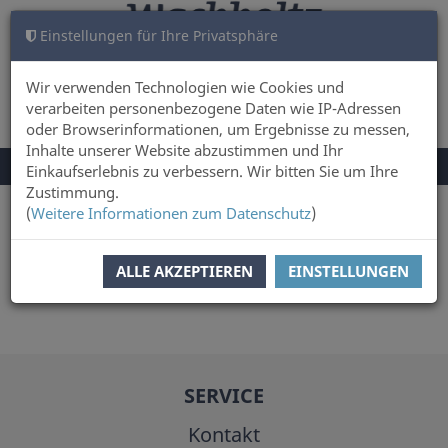
Einstellungen für Ihre Privatsphäre
WARENKORB
ANMELDEN
0
Wir verwenden Technologien wie Cookies und
verarbeiten personenbezogene Daten wie IP-Adressen
oder Browserinformationen, um Ergebnisse zu messen,
Inhalte unserer Website abzustimmen und Ihr
NAVIGATION
Menü
Einkaufserlebnis zu verbessern. Wir bitten Sie um Ihre
UMSCHALTEN
Zustimmung.
(
Weitere Informationen zum Datenschutz
)
Sie sind hier:
Autor
Christian Hirte
ALLE AKZEPTIEREN
EINSTELLUNGEN
SERVICE
Kontakt