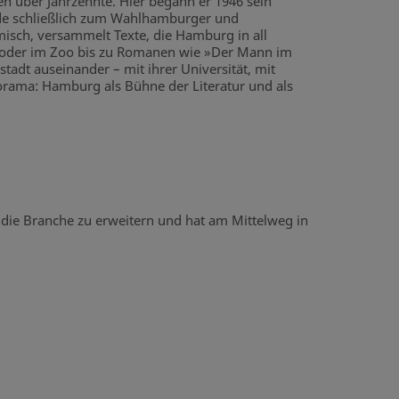
en über Jahrzehnte. Hier begann er 1946 sein
rde schließlich zum Wahlhamburger und
sch, versammelt Texte, die Hamburg in all
n oder im Zoo bis zu Romanen wie »Der Mann im
adt auseinander – mit ihrer Universität, mit
orama: Hamburg als Bühne der Literatur und als
f die Branche zu erweitern und hat am Mittelweg in