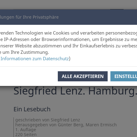
lungen für Ihre Privatsphäre
utoren
Über uns
wenden Technologien wie Cookies und verarbeiten personenbezo
e IP-Adressen oder Browserinformationen, um Ergebnisse zu me
unserer Website abzustimmen und Ihr Einkaufserlebnis zu verbes
ie um Ihre Zustimmung.
 Informationen zum Datenschutz
)
ALLE AKZEPTIEREN
EINSTEL
Siegfried Lenz
,
Günter Berg
,
Maren Ermisch
Siegfried Lenz. Hamburg
Ein Lesebuch
geschrieben von Siegfried Lenz
herausgegeben von Günter Berg, Maren Ermisch
1. Auflage
220 Seiten