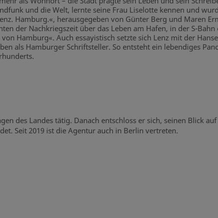
mehr als Wohnort – die Stadt prägte sein Leben und sein Schreib
ndfunk und die Welt, lernte seine Frau Liselotte kennen und wu
Lenz. Hamburg.«, herausgegeben von Günter Berg und Maren Ermi
hten der Nachkriegszeit über das Leben am Hafen, in der S-Bah
on Hamburg«. Auch essayistisch setzte sich Lenz mit der Hansest
n als Hamburger Schriftsteller. So entsteht ein lebendiges Pan
hrhunderts.
agen des Landes tätig. Danach entschloss er sich, seinen Blick au
. Seit 2019 ist die Agentur auch in Berlin vertreten.