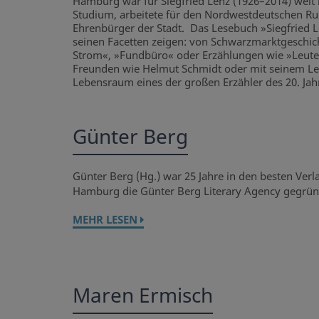
Hamburg war für Siegfried Lenz (1926–2014) weit 
Studium, arbeitete für den Nordwestdeutschen Ru
Ehrenbürger der Stadt. Das Lesebuch »Siegfried 
seinen Facetten zeigen: von Schwarzmarktgeschic
Strom«, »Fundbüro« oder Erzählungen wie »Leute v
Freunden wie Helmut Schmidt oder mit seinem Lebe
Lebensraum eines der großen Erzähler des 20. Ja
Günter Berg
Günter Berg (Hg.) war 25 Jahre in den besten Verl
Hamburg die Günter Berg Literary Agency gegründet
MEHR LESEN
Maren Ermisch