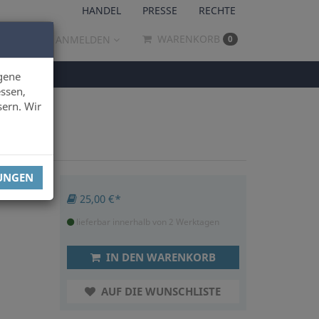
HANDEL
PRESSE
RECHTE
WARENKORB
ANMELDEN
0
gene
ssen,
sern. Wir
LUNGEN
25,00 €*
.
lieferbar innerhalb von 2 Werktagen
IN DEN WARENKORB
AUF DIE WUNSCHLISTE