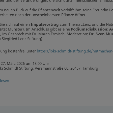
r und der Veränderungen, die sich durch menschlichen Einfluss i
m neuen Blick auf die Pflanzenwelt verhilft ihm seine Freundin
L
rheiten noch der unscheinbarsten Pflanze öffnet.
Sie sich auf einen
Impulsvortrag
zum Thema „Lenz und die Natu
sität Münster). Im Anschluss gibt es eine
Podiumsdiskussion
:
A
g, im Gespräch mit Dr. Maren Ermisch. Moderation:
Dr. Sven M
 Siegfried Lenz Stiftung)
ung kostenfrei unter
https://loki-schmidt-stiftung.de/mitmache
27. März 2026 um 18:00 Uhr
ki Schmidt Stiftung, Versmannstraße 60, 20457 Hamburg
lesen