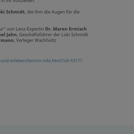
n ihr vollziehen.
oki Schmidt
, die ihm die Augen für die
r“ von Lenz-Expertin
Dr. Maren Ermisch
xel Jahn
, Geschäftsführer der Loki Schmidt
urmann
, Verleger Wachholtz
n-und-erleben/termin-info.html?id=10171