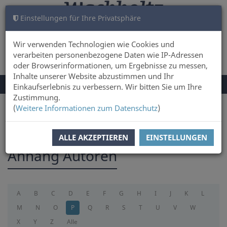
Einstellungen für Ihre Privatsphäre
WARENKORB
ANMELDEN
0
Wir verwenden Technologien wie Cookies und
verarbeiten personenbezogene Daten wie IP-Adressen
oder Browserinformationen, um Ergebnisse zu messen,
Inhalte unserer Website abzustimmen und Ihr
NAVIGATION
Menü
Einkaufserlebnis zu verbessern. Wir bitten Sie um Ihre
UMSCHALTEN
Zustimmung.
(
Weitere Informationen zum Datenschutz
)
Sie sind hier:
appendix
ALLE AKZEPTIEREN
EINSTELLUNGEN
Anhang Autoren
A
B
C
D
E
F
G
H
I
J
K
L
M
N
O
P
Q
R
S
T
U
V
W
X
Y
Z
Alle