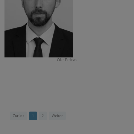
Ole Petras
Zurück
1
2
Weiter