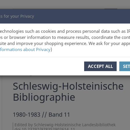
s for your Privacy
echnologies such as cookies and process personal data such as I
s or browser information to measure results, coordinate the cont
ite and improve your shopping experience. We ask for your appr
formations about Privacy
)
ous product
Product 4 of 4
ACCEPT ALL
SE
Schleswig-Holsteinische Landesbibliothek
Schleswig-Holsteinische
Bibliographie
1980-1983 // Band 11
Edited by Schleswig-Holsteinische Landesbibliothek
doi 10.23797/978352902614_11