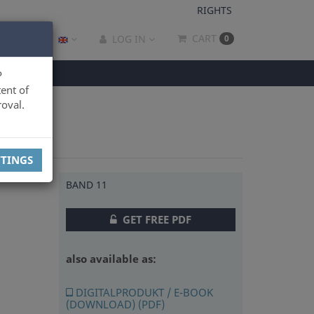
RIGHTS
CART
LOG IN
0
P
ent of
oval.
TTINGS
BAND 11
GET FREE PDF
also available as:
DIGITALPRODUKT / E-BOOK
(DOWNLOAD) (PDF)