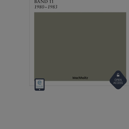
Open
Digital
Access
download