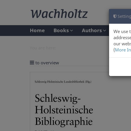
Setting
Home
Books
Authors
We use t
addresse
our webs
You are here:
(
More In
to overview
Previ