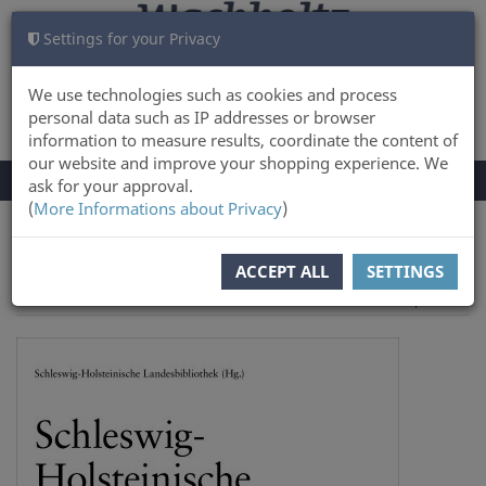
Settings for your Privacy
CART
LOG IN
0
We use technologies such as cookies and process
personal data such as IP addresses or browser
information to measure results, coordinate the content of
our website and improve your shopping experience. We
TOGGLE
Menu
ask for your approval.
NAVIGATION
(
More Informations about Privacy
)
You are here:
ACCEPT ALL
SETTINGS
to overview
Next product
Product 1 of 3