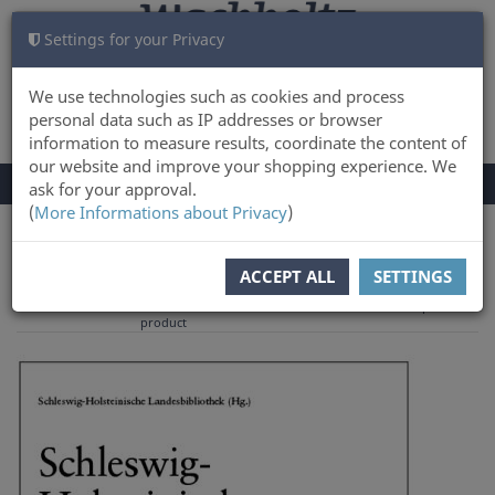
Settings for your Privacy
CART
LOG IN
0
We use technologies such as cookies and process
personal data such as IP addresses or browser
information to measure results, coordinate the content of
our website and improve your shopping experience. We
TOGGLE
Menu
ask for your approval.
NAVIGATION
(
More Informations about Privacy
)
You are here:
Books
Outdoor & Nature
ACCEPT ALL
SETTINGS
to overview
Previous
Next product
Product 4 of 5
product