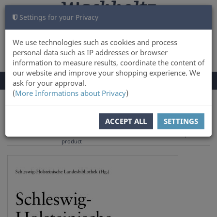
Settings for your Privacy
CART
LOG IN
0
We use technologies such as cookies and process
personal data such as IP addresses or browser
information to measure results, coordinate the content of
our website and improve your shopping experience. We
TOGGLE
Menu
ask for your approval.
NAVIGATION
(
More Informations about Privacy
)
You are here:
ACCEPT ALL
SETTINGS
to overview
Previous
Next product
Product 4 of 5
product