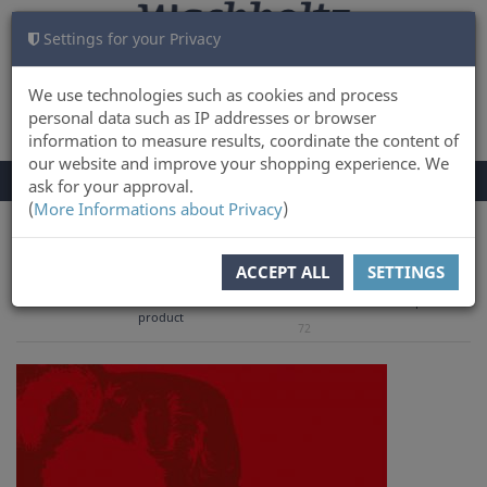
Settings for your Privacy
CART
LOG IN
0
We use technologies such as cookies and process
personal data such as IP addresses or browser
information to measure results, coordinate the content of
our website and improve your shopping experience. We
TOGGLE
Menu
ask for your approval.
NAVIGATION
(
More Informations about Privacy
)
You are here:
Books
ACCEPT ALL
SETTINGS
to overview
Previous
Next product
Product 42 of
product
72