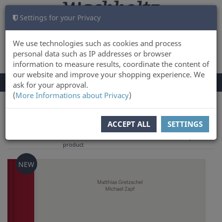
Settings for your Privacy
CART
LOG IN
0
We use technologies such as cookies and process
personal data such as IP addresses or browser
information to measure results, coordinate the content of
our website and improve your shopping experience. We
TOGGLE
Menu
ask for your approval.
NAVIGATION
(
More Informations about Privacy
)
You are here:
Books
ACCEPT ALL
SETTINGS
to overview
Previous
Next product
Product 7 of 72
product
NEW