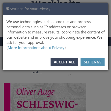
Settings for your Privacy
CART
LOG IN
0
We use technologies such as cookies and process
personal data such as IP addresses or browser
information to measure results, coordinate the content of
our website and improve your shopping experience. We
TOGGLE
Menu
ask for your approval.
NAVIGATION
(
More Informations about Privacy
)
You are here:
Books
History & Culture
ACCEPT ALL
SETTINGS
to overview
Previous
Next product
Product 15 of
product
37