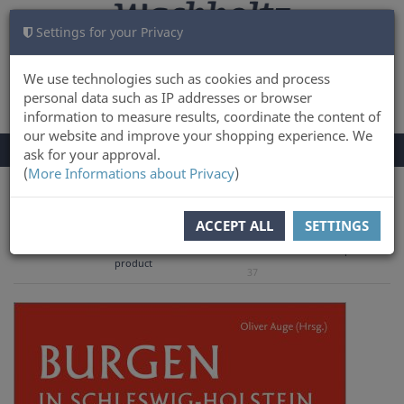
Settings for your Privacy
CART
LOG IN
0
We use technologies such as cookies and process
personal data such as IP addresses or browser
information to measure results, coordinate the content of
our website and improve your shopping experience. We
TOGGLE
Menu
ask for your approval.
NAVIGATION
(
More Informations about Privacy
)
You are here:
Books
History & Culture
ACCEPT ALL
SETTINGS
to overview
Previous
Next product
Product 29 of
product
37