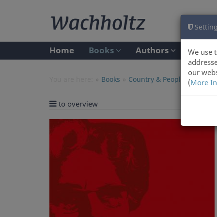
Setting
Home
Books
Authors
We use t
addresse
our webs
You are here:
Books
Country & People
(
More In
to overview
Previ