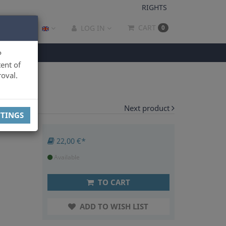
RIGHTS
CART
LOG IN
0
P
ent of
oval.
Next product
TTINGS
22,00 €*
Available
TO CART
ADD TO WISH LIST