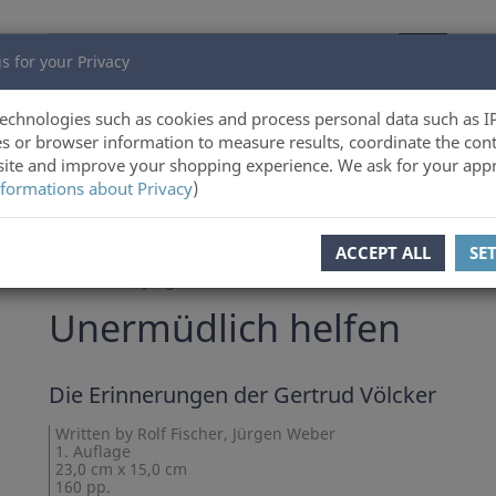
s for your Privacy
echnologies such as cookies and process personal data such as I
s or browser information to measure results, coordinate the cont
ite and improve your shopping experience. We ask for your appr
formations about Privacy
)
ous product
Product 20 of 26
ACCEPT ALL
SE
Rolf Fischer
,
Jürgen Weber
Unermüdlich helfen
Die Erinnerungen der Gertrud Völcker
Written by Rolf Fischer, Jürgen Weber
1. Auflage
23,0 cm x 15,0 cm
160 pp.