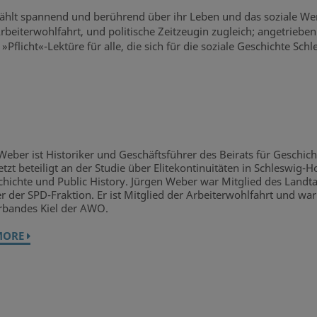
rzählt spannend und berührend über ihr Leben und das soziale 
Arbeiterwohlfahrt, und politische Zeitzeugin zugleich; angetriebe
»Pflicht«-Lektüre für alle, die sich für die soziale Geschichte Sc
Weber ist Historiker und Geschäftsführer des Beirats für Geschic
etzt beteiligt an der Studie über Elitekontinuitäten in Schleswig-H
chichte und Public History. Jürgen Weber war Mitglied des Landt
r der SPD-Fraktion. Er ist Mitglied der Arbeiterwohlfahrt und war
rbandes Kiel der AWO.
MORE