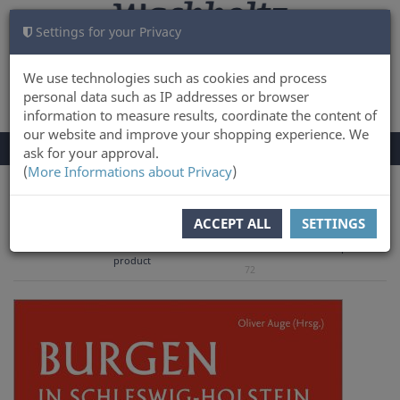
Settings for your Privacy
CART
LOG IN
0
We use technologies such as cookies and process
personal data such as IP addresses or browser
information to measure results, coordinate the content of
our website and improve your shopping experience. We
TOGGLE
Menu
ask for your approval.
NAVIGATION
(
More Informations about Privacy
)
You are here:
Books
ACCEPT ALL
SETTINGS
to overview
Previous
Next product
Product 50 of
product
72