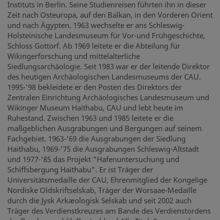
Instituts in Berlin. Seine Studienreisen führten ihn in dieser
Zeit nach Osteuropa, auf den Balkan, in den Vorderen Orient
und nach Ägypten. 1963 wechselte er ans Schleswig-
Holsteinische Landesmuseum für Vor-und Frühgeschichte,
Schloss Gottorf. Ab 1969 leitete er die Abteilung für
Wikingerforschung und mittelalterliche
Siedlungsarchäologie. Seit 1983 war er der leitende Direktor
des heutigen Archäologischen Landesmuseums der CAU.
1995-'98 bekleidete er den Posten des Direktors der
Zentralen Einrichtung Archäologisches Landesmuseum und
Wikinger Museum Haithabu, CAU und lebt heute im
Ruhestand. Zwischen 1963 und 1985 leitete er die
maßgeblichen Ausgrabungen und Bergungen auf seinem
Fachgebiet. 1963-'69 die Ausgrabungen der Siedlung
Haithabu, 1969-'75 die Ausgrabungen Schleswig-Altstadt
und 1977-'85 das Projekt "Hafenuntersuchung und
Schiffsbergung Haithabu". Er ist Träger der
Universitätsmedaille der CAU, Ehrenmitglied der Kongelige
Nordiske Oldskriftselskab, Träger der Worsaae-Medaille
durch die Jysk Arkæologisk Selskab und seit 2002 auch
Träger des Verdienstkreuzes am Bande des Verdienstordens