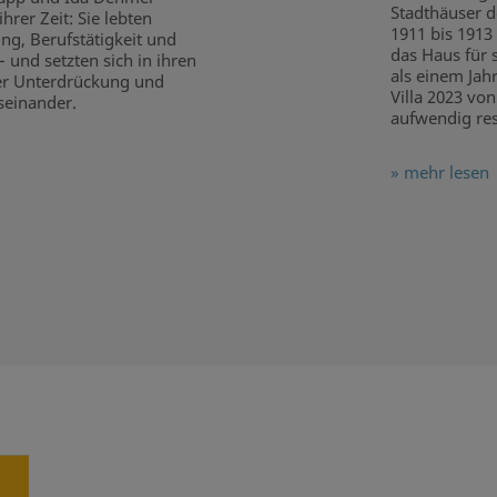
Stadthäuser d
rer Zeit: Sie lebten
1911 bis 1913
ng, Berufstätigkeit und
das Haus für 
 und setzten sich in ihren
als einem Jah
ler Unterdrückung und
Villa 2023 vo
einander.
aufwendig res
» mehr lesen