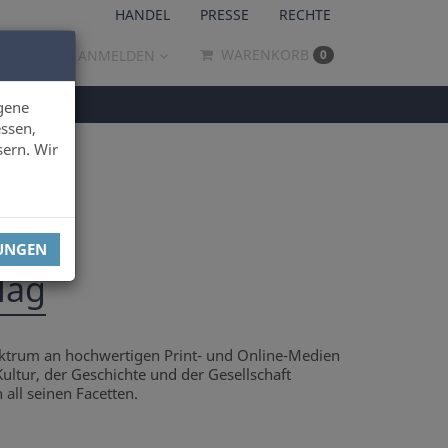
HANDEL
PRESSE
RECHTE
WARENKORB
ANMELDEN
0
gene
ssen,
sern. Wir
LUNGEN
lag
pektrum an hochwertigen Print- und Online-Medien
Kultur, der Geschichte und der Gesellschaft
all seinen Facetten.