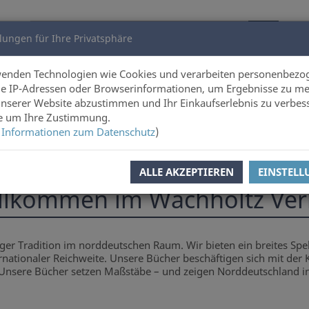
lungen für Ihre Privatsphäre
utoren
Über uns
wenden Technologien wie Cookies und verarbeiten personenbezo
e IP-Adressen oder Browserinformationen, um Ergebnisse zu me
unserer Website abzustimmen und Ihr Einkaufserlebnis zu verbes
ie um Ihre Zustimmung.
 Informationen zum Datenschutz
)
ALLE AKZEPTIEREN
EINSTEL
llkommen im Wachholtz Ver
nger Tradition im norddeutschen Raum. Wir bieten ein breites S
rnationaler Reichweite. Unsere Bücher beschäftigen sich mit der 
nsere Bücher setzen Maßstäbe – und zeigen Norddeutschland in 