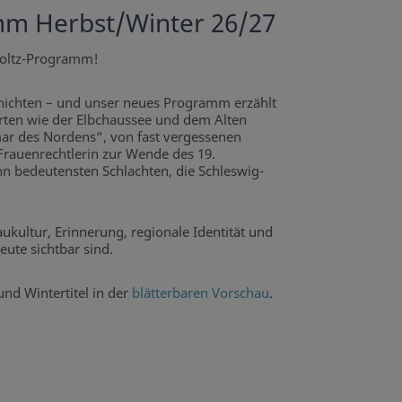
m Herbst/Winter 26/27
oltz-Programm!
chichten – und unser neues Programm erzählt
ten wie der Elbchaussee und dem Alten
mar des Nordens“, von fast vergessenen
Frauenrechtlerin zur Wende des 19.
n bedeutensten Schlachten, die Schleswig-
ultur, Erinnerung, regionale Identität und
ute sichtbar sind.
und Wintertitel in der
blätterbaren Vorschau
.