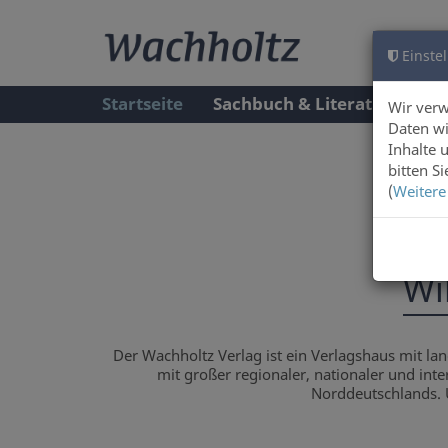
Einstel
Startseite
Sachbuch & Literatur
A
Wir ver
Daten wi
Inhalte 
bitten S
(
Weitere
Wi
Der Wachholtz Verlag ist ein Verlagshaus mit la
mit großer regionaler, nationaler und inte
Norddeutschlands. U